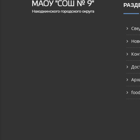
РАЗД
Све
Нов
Кон
Дос
Арх
foo