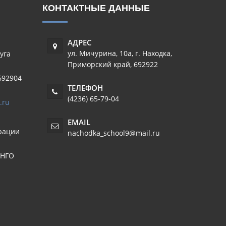
КОНТАКТНЫЕ ДАННЫЕ
АДРЕС
ул. Мичурина, 10а
,
г. Находка
,
уга
Приморский край
,
692922
692904
ТЕЛЕФОН
(4236) 65-79-04
.ru
EMAIL
рации
nachodka_school9@mail.ru
 НГО